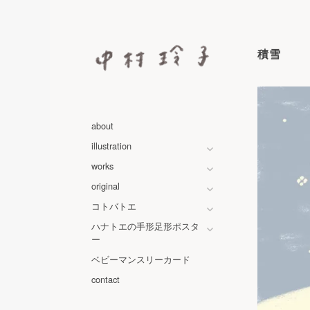
コ
ン
テ
積雪
ン
ツ
へ
中村玲子 – NAKAMURA RE
カラーマーカーペンをつかって、らくがきのよう
ス
キ
about
ッ
illustration
プ
works
original
コトバトエ
ハナトエの手形足形ポスタ
ー
ベビーマンスリーカード
contact