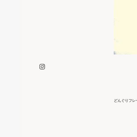
Instagram
投
どんぐりフレ
稿
ナ