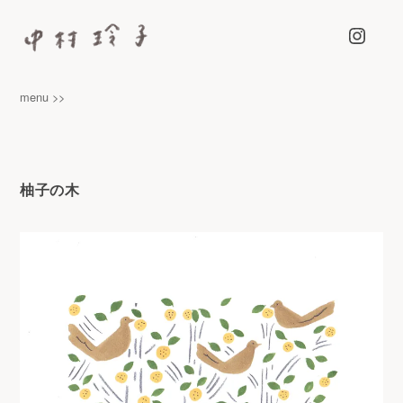
Instagra
中村玲子 – NAKAMURA REIKO
カラーマーカーペンをつかって、らくがきのようなイラストを描
menu >>
いています
柚子の木