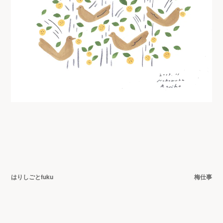
投
はりしごとfuku
梅仕事
稿