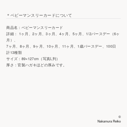
＊ベビーマンスリーカードについて
商品名：ベビーマンスリーカード
詳細： 1ヶ月、2ヶ月、3ヶ月、4ヶ月、5ヶ月、1/2バースデー（6ヶ
月）、
7ヶ月、8ヶ月、9ヶ月、10ヶ月、11ヶ月、1歳バースデー、100日
計13種類
サイズ：89×127cm（写真L判）
厚さ：官製ハガキほどの厚みです。
Proudly powered by
WordPress
. Theme:
Optics
by
Graph Paper Press
.