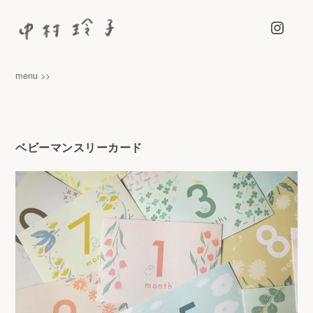
Instagra
中村玲子 – NAKAMURA REIKO
カラーマーカーペンをつかって、らくがきのようなイラストを描
menu >>
いています
ベビーマンスリーカード