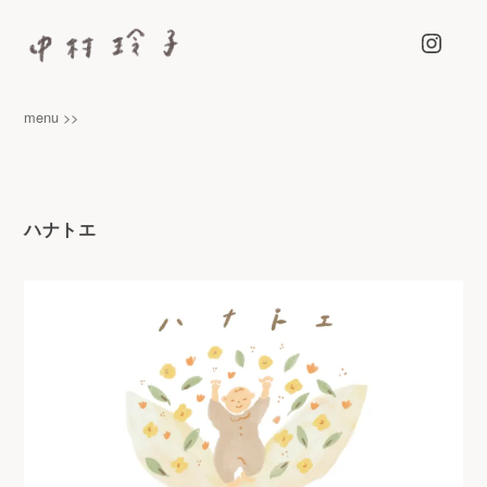
Instagra
中村玲子 – NAKAMURA REIKO
カラーマーカーペンをつかって、らくがきのようなイラストを描
menu >>
いています
ハナトエ