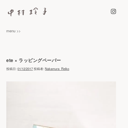
Instagra
中村玲子 – NAKAMURA REIKO
カラーマーカーペンをつかって、らくがきのようなイラストを描
menu >>
いています
ete × ラッピングペーパー
投稿日:
01/12/2017
投稿者:
Nakamura_Reiko