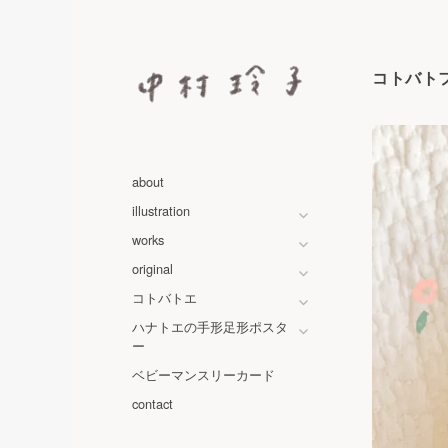
コ
ン
テ
コトバト
ン
ツ
へ
中村玲子 – NAKAMURA RE
カラーマーカーペンをつかって、らくがきのよう
ス
キ
about
ッ
illustration
プ
works
original
コトバトエ
ハナトエの手形足形ポスタ
ー
ベビーマンスリーカード
contact